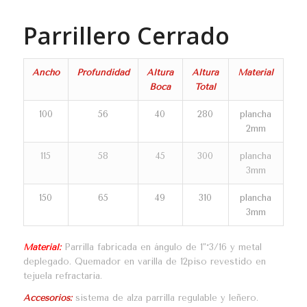
Parrillero Cerrado
Ancho
Profundidad
Altura
Altura
Material
Boca
Total
100
56
40
280
plancha
2mm
115
58
45
300
plancha
3mm
150
65
49
310
plancha
3mm
Material:
Parrilla fabricada en ángulo de 1″*3/16 y metal
deplegado. Quemador en varilla de 12piso revestido en
tejuela refractaria.
Accesorios:
sistema de alza parrilla regulable y leñero.