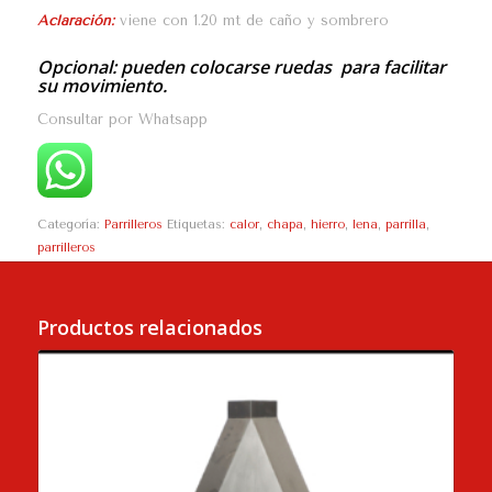
Aclaración:
viene con 1.20 mt de caño y sombrero
Opcional:
pueden colocarse ruedas para facilitar
su movimiento.
Consultar por Whatsapp
Categoría:
Parrilleros
Etiquetas:
calor
,
chapa
,
hierro
,
lena
,
parrilla
,
parrilleros
Productos relacionados